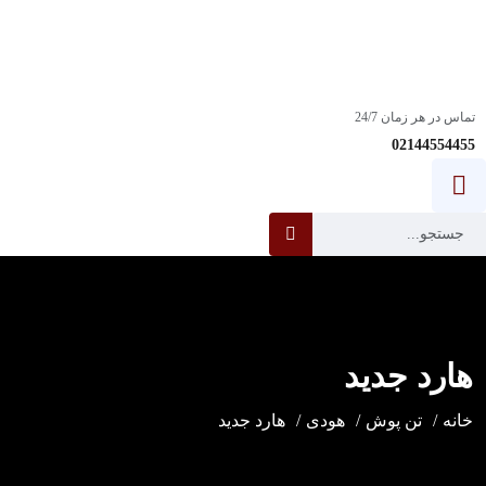
استخدام:
آیا شما یک مهندس پشتیبانی خط اول فناوری اطلاعات با انگیزه و با
انگیزه هستید؟
ساعت کاری: 08:00-18:00
تماس در هر زمان 24/7
02144554455
هارد جدید
خانه
تن پوش
هودی
هارد جدید