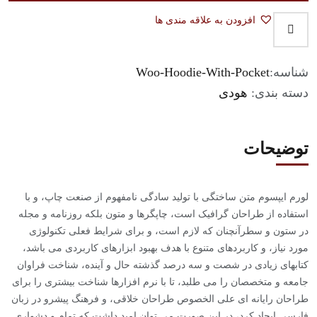
افزودن به علاقه مندی ها
شناسه:
Woo-Hoodie-With-Pocket
دسته بندی:
هودی
توضیحات
لورم ایپسوم متن ساختگی با تولید سادگی نامفهوم از صنعت چاپ، و با
استفاده از طراحان گرافیک است، چاپگرها و متون بلکه روزنامه و مجله
در ستون و سطرآنچنان که لازم است، و برای شرایط فعلی تکنولوژی
مورد نیاز، و کاربردهای متنوع با هدف بهبود ابزارهای کاربردی می باشد،
کتابهای زیادی در شصت و سه درصد گذشته حال و آینده، شناخت فراوان
جامعه و متخصصان را می طلبد، تا با نرم افزارها شناخت بیشتری را برای
طراحان رایانه ای علی الخصوص طراحان خلاقی، و فرهنگ پیشرو در زبان
فارسی ایجاد کرد، در این صورت می توان امید داشت که تمام و دشواری