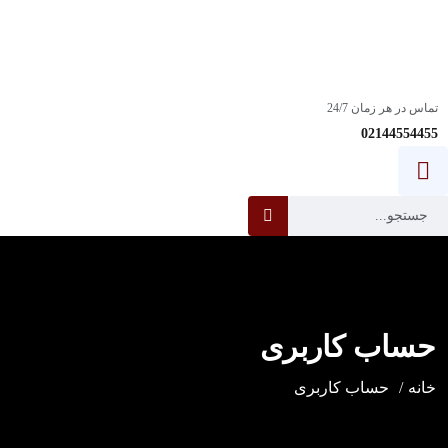
استخدام:
آیا شما یک مهندس پشتیبانی خط اول فناوری اطلاعات با انگیزه و با
انگیزه هستید؟
ساعت کاری: 08:00-18:00
تماس در هر زمان 24/7
02144554455
حساب کاربری
خانه
حساب کاربری