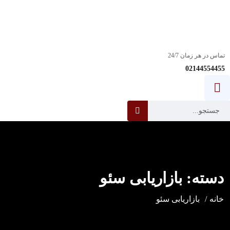
استخدام:
آیا شما یک مهندس پشتیبانی خط اول فناوری اطلاعات با انگیزه و با
انگیزه هستید؟
ساعت کاری: 08:00-18:00
تماس در هر زمان 24/7
02144554455
دسته:
بازاریابی سئو
خانه
بازاریابی سئو