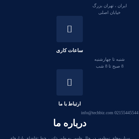
ایران ، تهران بزرگ
خیابان اصلی
ساعات کاری
شنبه تا چهارشنبه
8 صبح تا 8 شب
ارتباط با ما
info@techbiz.com
02155445544
درباره ما
سناریوهای نوظهور در حال ظهور به طور ذاتی، خط تقاضای بازارهای