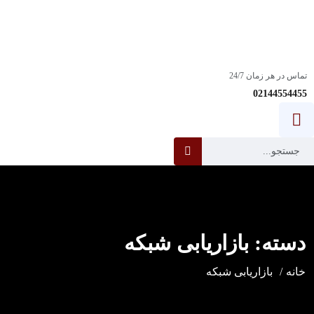
استخدام:
آیا شما یک مهندس پشتیبانی خط اول فناوری اطلاعات با انگیزه و با
انگیزه هستید؟
ساعت کاری: 08:00-18:00
تماس در هر زمان 24/7
02144554455
دسته:
بازاریابی شبکه
خانه
بازاریابی شبکه