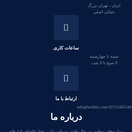
ایران ، تهران بزرگ
خیابان اصلی
ساعات کاری
شنبه تا چهارشنبه
8 صبح تا 8 شب
ارتباط با ما
info@techbiz.com
02155445544
درباره ما
سناریوهای نوظهور در حال ظهور به طور ذاتی، خط تقاضای بازارهای