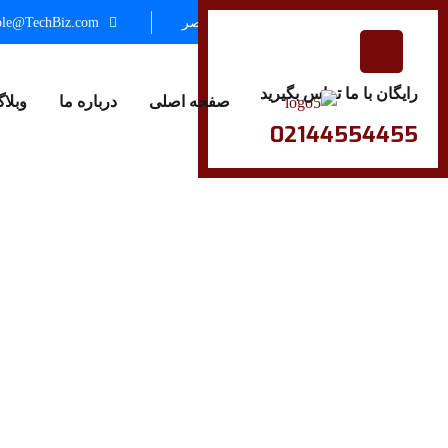
شنبه تا چهارشنبه: 8:00 صبح تا 6:00 عصر
ple@TechBiz.com
رایگان با ما تماس بگیرید
صفحه اصلی
درباره ما
وبلا
02144554455